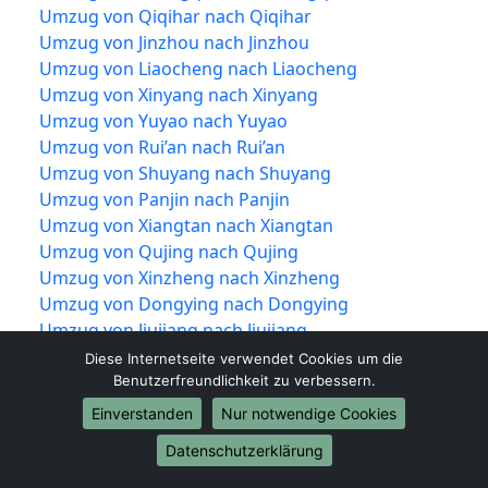
Umzug von Qiqihar nach Qiqihar
Umzug von Jinzhou nach Jinzhou
Umzug von Liaocheng nach Liaocheng
Umzug von Xinyang nach Xinyang
Umzug von Yuyao nach Yuyao
Umzug von Rui’an nach Rui’an
Umzug von Shuyang nach Shuyang
Umzug von Panjin nach Panjin
Umzug von Xiangtan nach Xiangtan
Umzug von Qujing nach Qujing
Umzug von Xinzheng nach Xinzheng
Umzug von Dongying nach Dongying
Umzug von Jiujiang nach Jiujiang
Umzug von Shiyan nach Shiyan
Diese Internetseite verwendet Cookies um die
Umzug von Jīngzhōu nach Jīngzhōu
Benutzerfreundlichkeit zu verbessern.
Umzug von Yueqing nach Yueqing
Einverstanden
Nur notwendige Cookies
Umzug von Tengzhou nach Tengzhou
Datenschutzerklärung
Umzug von Nan’an nach Nan’an
Umzug von Puning nach Puning