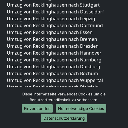
Umzug von Recklinghausen nach Stuttgart
Umzug von Recklinghausen nach Düsseldorf
Umzug von Recklinghausen nach Leipzig
Umzug von Recklinghausen nach Dortmund
Umzug von Recklinghausen nach Essen
Umzug von Recklinghausen nach Bremen
Umzug von Recklinghausen nach Dresden
Umzug von Recklinghausen nach Hannover
Umzug von Recklinghausen nach Nürnberg
Umzug von Recklinghausen nach Duisburg
Umzug von Recklinghausen nach Bochum
Umzug von Recklinghausen nach Wuppertal
Umzug von Recklinghausen nach Bielefeld
Umzug von Recklinghausen nach Bonn
Diese Internetseite verwendet Cookies um die
Benutzerfreundlichkeit zu verbessern.
Umzug von Recklinghausen nach Münster
Einverstanden
Nur notwendige Cookies
Internationale-Umzüge
Datenschutzerklärung
Umzug von Recklinghausen nach Brasilien