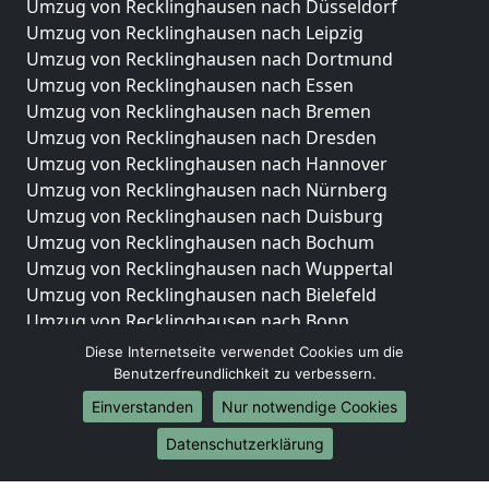
Umzug von Recklinghausen nach Düsseldorf
Umzug von Recklinghausen nach Leipzig
Umzug von Recklinghausen nach Dortmund
Umzug von Recklinghausen nach Essen
Umzug von Recklinghausen nach Bremen
Umzug von Recklinghausen nach Dresden
Umzug von Recklinghausen nach Hannover
Umzug von Recklinghausen nach Nürnberg
Umzug von Recklinghausen nach Duisburg
Umzug von Recklinghausen nach Bochum
Umzug von Recklinghausen nach Wuppertal
Umzug von Recklinghausen nach Bielefeld
Umzug von Recklinghausen nach Bonn
Umzug von Recklinghausen nach Münster
Diese Internetseite verwendet Cookies um die
Benutzerfreundlichkeit zu verbessern.
Internationale-Umzüge
Einverstanden
Nur notwendige Cookies
Umzug von Recklinghausen nach Brasilien
Datenschutzerklärung
Umzug von Recklinghausen nach Brunei
Darussalam