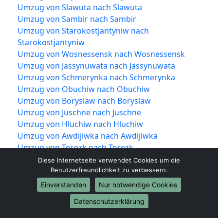
Umzug von Slawuta nach Slawuta
Umzug von Sambir nach Sambir
Umzug von Starokostjantyniw nach
Starokostjantyniw
Umzug von Wosnessensk nach Wosnessensk
Umzug von Jassynuwata nach Jassynuwata
Umzug von Schmerynka nach Schmerynka
Umzug von Obuchiw nach Obuchiw
Umzug von Boryslaw nach Boryslaw
Umzug von Juschne nach Juschne
Umzug von Hluchiw nach Hluchiw
Umzug von Awdijiwka nach Awdijiwka
Umzug von Torezk nach Torezk
Umzug von Tschuhujiw nach Tschuhujiw
Diese Internetseite verwendet Cookies um die
Umzug von Nowojaworiwsk nach
Benutzerfreundlichkeit zu verbessern.
Nowojaworiwsk
Einverstanden
Nur notwendige Cookies
Umzug von Kostopil nach Kostopil
Datenschutzerklärung
Umzug von Wyschhorod nach Wyschhorod
Umzug von Tokmak nach Tokmak