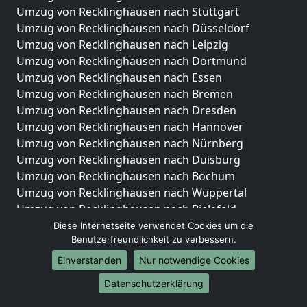
Umzug von Recklinghausen nach Stuttgart
Umzug von Recklinghausen nach Düsseldorf
Umzug von Recklinghausen nach Leipzig
Umzug von Recklinghausen nach Dortmund
Umzug von Recklinghausen nach Essen
Umzug von Recklinghausen nach Bremen
Umzug von Recklinghausen nach Dresden
Umzug von Recklinghausen nach Hannover
Umzug von Recklinghausen nach Nürnberg
Umzug von Recklinghausen nach Duisburg
Umzug von Recklinghausen nach Bochum
Umzug von Recklinghausen nach Wuppertal
Umzug von Recklinghausen nach Bielefeld
Umzug von Recklinghausen nach Bonn
Diese Internetseite verwendet Cookies um die
Benutzerfreundlichkeit zu verbessern.
Umzug von Recklinghausen nach Münster
Einverstanden
Nur notwendige Cookies
Internationale-Umzüge
Datenschutzerklärung
Umzug von Recklinghausen nach Brasilien