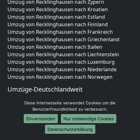
Umzug von Recklinghausen nach Zypern
Umzug von Recklinghausen nach Kroatien
Umzug von Recklinghausen nach Estland
Umzug von Recklinghausen nach Finnland
Umzug von Recklinghausen nach Frankreich
Umzug von Recklinghausen nach Griechenland
Umzug von Recklinghausen nach Italien
Umzug von Recklinghausen nach Liechtenstein
Umzug von Recklinghausen nach Luxemburg
Umzug von Recklinghausen nach Niederlande
Umzug von Recklinghausen nach Norwegen
Umzüge-Deutschlandweit
Umzug von Recklinghausen nach Berlin
Diese Internetseite verwendet Cookies um die
Umzug von Recklinghausen nach Hamburg
Benutzerfreundlichkeit zu verbessern.
Umzug von Recklinghausen nach München
Einverstanden
Nur notwendige Cookies
Umzug von Recklinghausen nach Köln
Umzug von Recklinghausen nach Frankfurt am Main
Datenschutzerklärung
Umzug von Recklinghausen nach Stuttgart