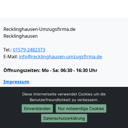
Recklinghausen-Umzugsfirma.de
Recklinghausen
Tel.:
01579-2482373
E-Mail:
info@recklinghausen-umzugsfirma.de
Öffnungszeiten:
Mo - Sa: 06:30 - 16:30 Uhr
Impressum
Datenschutz
Diese Internetseite verwendet Cookies um die
Benutzerfreundlichkeit zu verbessern.
Umzugsservice
Einverstanden
Nur notwendige Cookies
Umzugsservice
Behördenumzug
Büroumzug
Datenschutzerklärung
Fernumzug
Firmenumzug
Laborumzug