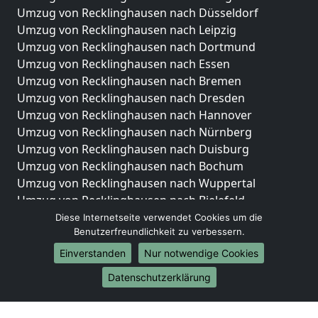
Umzug von Recklinghausen nach Düsseldorf
Umzug von Recklinghausen nach Leipzig
Umzug von Recklinghausen nach Dortmund
Umzug von Recklinghausen nach Essen
Umzug von Recklinghausen nach Bremen
Umzug von Recklinghausen nach Dresden
Umzug von Recklinghausen nach Hannover
Umzug von Recklinghausen nach Nürnberg
Umzug von Recklinghausen nach Duisburg
Umzug von Recklinghausen nach Bochum
Umzug von Recklinghausen nach Wuppertal
Umzug von Recklinghausen nach Bielefeld
Umzug von Recklinghausen nach Bonn
Diese Internetseite verwendet Cookies um die
Benutzerfreundlichkeit zu verbessern.
Umzug von Recklinghausen nach Münster
Einverstanden
Nur notwendige Cookies
Internationale-Umzüge
Datenschutzerklärung
Umzug von Recklinghausen nach Brasilien
Umzug von Recklinghausen nach Brunei