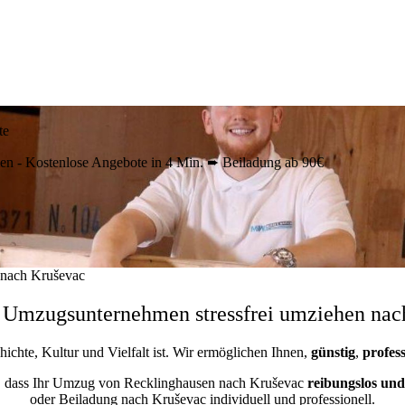
te
 - Kostenlose Angebote in 4 Min. ➨ Beiladung ab 90€
nach Kruševac
 Umzugsunternehmen stressfrei umziehen nac
hichte, Kultur und Vielfalt ist. Wir ermöglichen Ihnen,
günstig
,
profess
, dass Ihr Umzug von Recklinghausen nach Kruševac
reibungslos und 
oder Beiladung nach Kruševac individuell und professionell.