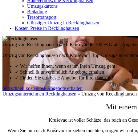
Halteverbotszone Recklinghausen
Umzugskartons
Beiladung
Tresortransport
Günstiger Umzug in Recklinghausen
Kosten-Preise in Recklinghausen
Umzug von Recklinghausen nach Kruševac ☛ 100 % Gratis-Angebo
Umzug von Recklinghausen nach Kruševac : Top-Umzugsunternehmen
✓
Wir helfen Ihnen, wenn es um Ihren Umzug geht!
✓
Schnell & unverbindlich Angebote erhalten!
✓
Finden Sie das beste Angebot für Ihren Umzug!
blitzschnell kostenlose Angebote erhalten
Umzugsunternehmen Recklinghausen
»
Umzug von Recklinghausen 
Mit einem
Kruševac ist voller Schätze, das reich an Gesc
Wenn Sie nun nach Kruševac umziehen möchten, sorgen wir dafür