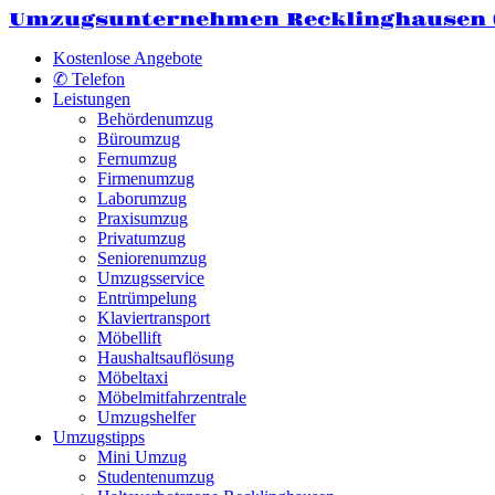
Umzugsunternehmen Recklinghausen
Kostenlose Angebote
✆ Telefon
Leistungen
Behördenumzug
Büroumzug
Fernumzug
Firmenumzug
Laborumzug
Praxisumzug
Privatumzug
Seniorenumzug
Umzugsservice
Entrümpelung
Klaviertransport
Möbellift
Haushaltsauflösung
Möbeltaxi
Möbelmitfahrzentrale
Umzugshelfer
Umzugstipps
Mini Umzug
Studentenumzug