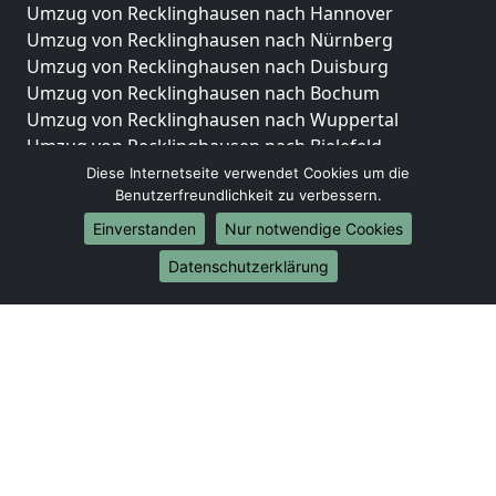
Umzug von Recklinghausen nach Hannover
Umzug von Recklinghausen nach Nürnberg
Umzug von Recklinghausen nach Duisburg
Umzug von Recklinghausen nach Bochum
Umzug von Recklinghausen nach Wuppertal
Umzug von Recklinghausen nach Bielefeld
Umzug von Recklinghausen nach Bonn
Diese Internetseite verwendet Cookies um die
Benutzerfreundlichkeit zu verbessern.
Umzug von Recklinghausen nach Münster
Einverstanden
Nur notwendige Cookies
Internationale-Umzüge
Datenschutzerklärung
Umzug von Recklinghausen nach Brasilien
Umzug von Recklinghausen nach Brunei
Darussalam
Umzug von Recklinghausen nach Burkina Faso
Umzug von Recklinghausen nach Burundi
Umzug von Recklinghausen nach Chile
Umzug von Recklinghausen nach China
Umzug von Recklinghausen nach Cookinseln
Umzug von Recklinghausen nach Costa Rica