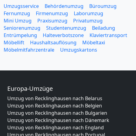
Umzugsservice
Behördenumzug
Büroumzug
Fernumzug
Firmenumzug
Laborumzug
Mini Umzug
Praxisumzug
Privatumzug
Seniorenumzug
Studentenumzug
Beiladung
Entrümpelung
Halteverbotszone
Klaviertransport
Möbellift
Haushaltsauflösung
Möbeltaxi
Möbelmitfahrzentrale
Umzugskartons
Europa-Umzüge
Umzug von Recklinghausen nach Belarus
Umzug von Recklinghausen nach Belgien
Umzug von Recklinghausen nach Bulgarien
Umzug von Recklinghausen nach Dänemark
Umzug von Recklinghausen nach England
Umzug von Recklinghausen nach Portugal