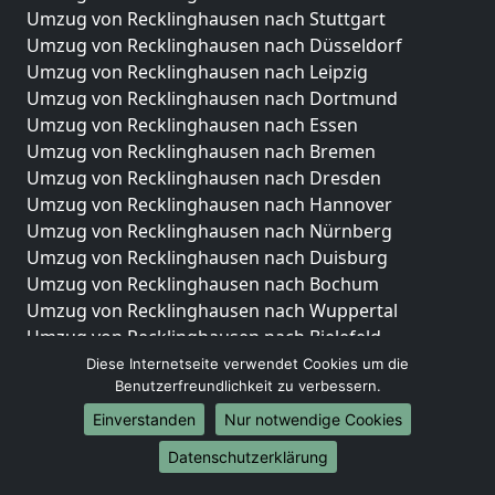
Umzug von Recklinghausen nach Stuttgart
Umzug von Recklinghausen nach Düsseldorf
Umzug von Recklinghausen nach Leipzig
Umzug von Recklinghausen nach Dortmund
Umzug von Recklinghausen nach Essen
Umzug von Recklinghausen nach Bremen
Umzug von Recklinghausen nach Dresden
Umzug von Recklinghausen nach Hannover
Umzug von Recklinghausen nach Nürnberg
Umzug von Recklinghausen nach Duisburg
Umzug von Recklinghausen nach Bochum
Umzug von Recklinghausen nach Wuppertal
Umzug von Recklinghausen nach Bielefeld
Umzug von Recklinghausen nach Bonn
Diese Internetseite verwendet Cookies um die
Benutzerfreundlichkeit zu verbessern.
Umzug von Recklinghausen nach Münster
Einverstanden
Nur notwendige Cookies
Internationale-Umzüge
Datenschutzerklärung
Umzug von Recklinghausen nach Brasilien