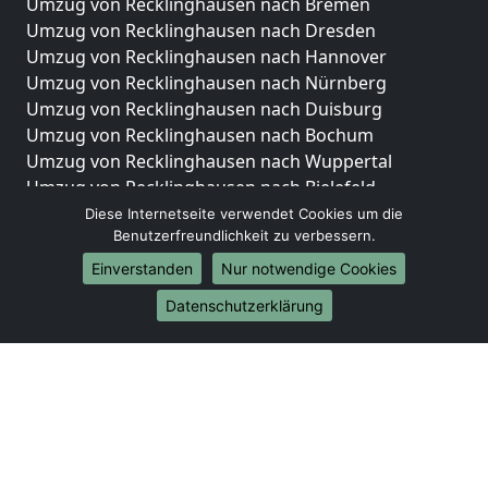
Umzug von Recklinghausen nach Bremen
Umzug von Recklinghausen nach Dresden
Umzug von Recklinghausen nach Hannover
Umzug von Recklinghausen nach Nürnberg
Umzug von Recklinghausen nach Duisburg
Umzug von Recklinghausen nach Bochum
Umzug von Recklinghausen nach Wuppertal
Umzug von Recklinghausen nach Bielefeld
Umzug von Recklinghausen nach Bonn
Diese Internetseite verwendet Cookies um die
Benutzerfreundlichkeit zu verbessern.
Umzug von Recklinghausen nach Münster
Einverstanden
Nur notwendige Cookies
Internationale-Umzüge
Datenschutzerklärung
Umzug von Recklinghausen nach Brasilien
Umzug von Recklinghausen nach Brunei
Darussalam
Umzug von Recklinghausen nach Burkina Faso
Umzug von Recklinghausen nach Burundi
Umzug von Recklinghausen nach Chile
Umzug von Recklinghausen nach China