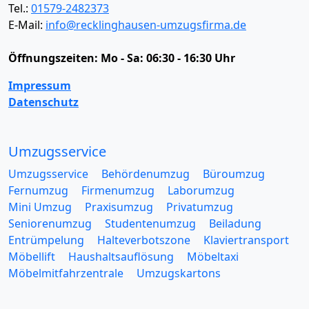
Tel.:
01579-2482373
E-Mail:
info@recklinghausen-umzugsfirma.de
Öffnungszeiten:
Mo - Sa: 06:30 - 16:30 Uhr
Impressum
Datenschutz
Umzugsservice
Umzugsservice
Behördenumzug
Büroumzug
Fernumzug
Firmenumzug
Laborumzug
Mini Umzug
Praxisumzug
Privatumzug
Seniorenumzug
Studentenumzug
Beiladung
Entrümpelung
Halteverbotszone
Klaviertransport
Möbellift
Haushaltsauflösung
Möbeltaxi
Möbelmitfahrzentrale
Umzugskartons