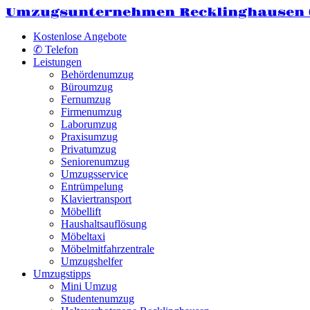
Umzugsunternehmen Recklinghausen
Kostenlose Angebote
✆ Telefon
Leistungen
Behördenumzug
Büroumzug
Fernumzug
Firmenumzug
Laborumzug
Praxisumzug
Privatumzug
Seniorenumzug
Umzugsservice
Entrümpelung
Klaviertransport
Möbellift
Haushaltsauflösung
Möbeltaxi
Möbelmitfahrzentrale
Umzugshelfer
Umzugstipps
Mini Umzug
Studentenumzug