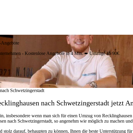
s-Angebote
ternehmen - Kostenlose Angebote in 4 Min. ➨ Umzüge ab 90€
nach Schwetzingerstadt
klinghausen nach Schwetzingerstadt jetzt An
in, insbesondere wenn man sich für einen Umzug von Recklinghausen n
ausen nach Schwetzingerstadt, so angenehm wie möglich zu machen un
nd stolz darauf, behaupten zu können, Ihnen die beste Unterstützung f