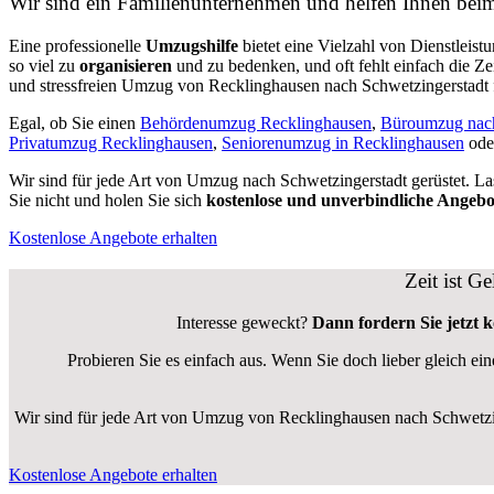
Wir sind ein Familienunternehmen und helfen Ihnen be
Eine professionelle
Umzugshilfe
bietet eine Vielzahl von Dienstleis
so viel zu
organisieren
und zu bedenken, und oft fehlt einfach die Zei
und stressfreien Umzug von Recklinghausen nach Schwetzingerstadt 
Egal, ob Sie einen
Behördenumzug Recklinghausen
,
Büroumzug nach
Privatumzug Recklinghausen
,
Seniorenumzug in Recklinghausen
ode
Wir sind für jede Art von Umzug nach Schwetzingerstadt gerüstet. La
Sie nicht und holen Sie sich
kostenlose und unverbindliche Angebo
Kostenlose Angebote erhalten
Zeit ist G
Interesse geweckt?
Dann fordern Sie jetzt 
Probieren Sie es einfach aus. Wenn Sie doch lieber gleich ei
Wir sind für jede Art von Umzug von Recklinghausen nach Schwetzing
Kostenlose Angebote erhalten