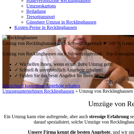
Halteverbotszone Recklinghausen
Umzugskartons
Beiladung
Tresortransport
Günstiger Umzug in Recklinghausen
Kosten-Preise in Recklinghausen
Umzug von Recklinghausen nach Schwetzingerstadt ☛ 100 % Grati
Umzug von Recklinghausen nach Schwetzingerstadt : Top-Umzugsun
✓
Wir helfen Ihnen, wenn es um Ihren Umzug geht!
✓
Schnell & unverbindlich Angebote erhalten!
✓
Finden Sie das beste Angebot für Ihren Umzug!
blitzschnell kostenlose Angebote erhalten
Umzugsunternehmen Recklinghausen
»
Umzug von Recklinghausen 
Umzüge von Rec
Ein Umzug kann eine aufregende, aber auch
stressige
Erfahrung
se
darauf spezialisiert, solche Umzüge von Recklingh
Unsere Firma kennt die besten Angebote
, und wir si