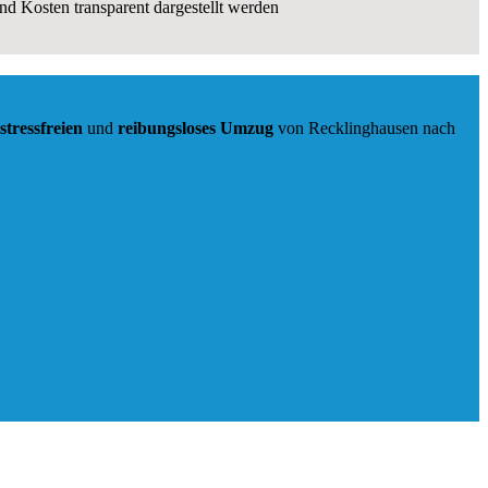
und Kosten transparent dargestellt werden
stressfreien
und
reibungsloses
Umzug
von Recklinghausen nach