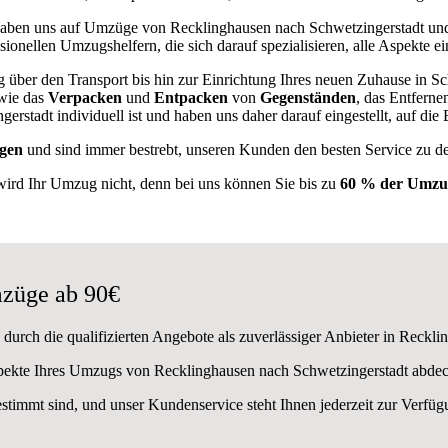
ben uns auf Umzüge von Recklinghausen nach Schwetzingerstadt und
sionellen Umzugshelfern, die sich darauf spezialisieren, alle Aspekte e
 über den Transport bis hin zur Einrichtung Ihres neuen Zuhause in Sc
 wie das
Verpacken
und
Entpacken
von
Gegenständen
, das Entfern
rstadt individuell ist und haben uns daher darauf eingestellt, auf d
gen
und sind immer bestrebt, unseren Kunden den besten Service zu d
wird Ihr Umzug nicht, denn bei uns können Sie bis zu
60 % der Umzug
züge ab 90€
durch die qualifizierten Angebote als zuverlässiger Anbieter in Reckli
spekte Ihres Umzugs von Recklinghausen nach Schwetzingerstadt abdec
estimmt sind, und unser Kundenservice steht Ihnen jederzeit zur Verf