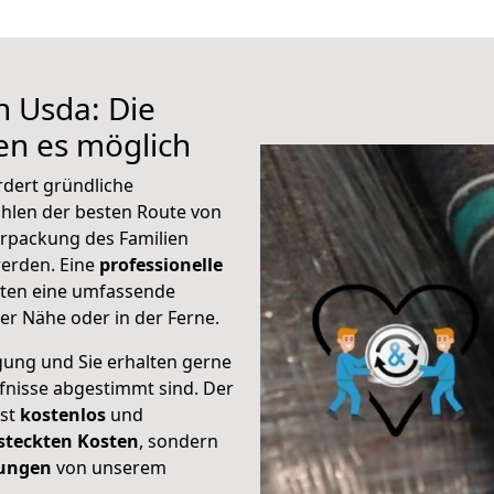
h Usda: Die
n es möglich
rdert gründliche
hlen der besten Route von
erpackung des Familien
 werden. Eine
professionelle
eten eine umfassende
er Nähe oder in der Ferne.
gung und Sie erhalten gerne
rfnisse abgestimmt sind. Der
ist
kostenlos
und
steckten Kosten
, sondern
tungen
von unserem