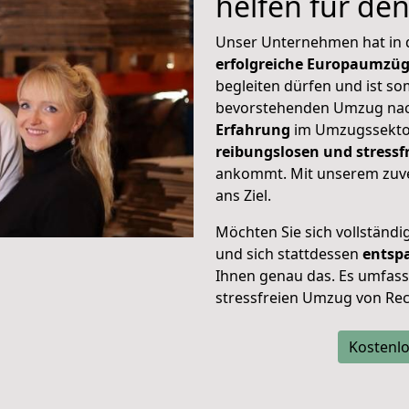
helfen für de
Unser Unternehmen hat in
erfolgreiche Europaumzü
begleiten dürfen und ist so
bevorstehenden Umzug nac
Erfahrung
im Umzugssektor
reibungslosen und stress
ankommt. Mit unserem zuve
ans Ziel.
Möchten Sie sich vollständ
und sich stattdessen
entsp
Ihnen genau das. Es umfasst 
stressfreien Umzug von Re
Kostenlo