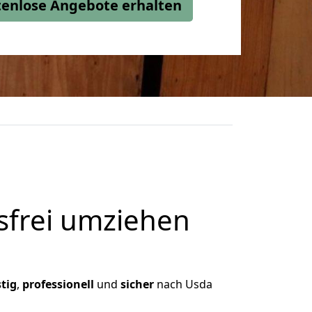
stenlose Angebote erhalten
frei umziehen
tig
,
professionell
und
sicher
nach Usda