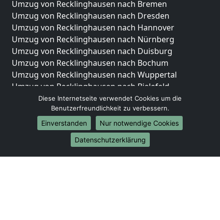
Umzug von Recklinghausen nach Bremen
Umzug von Recklinghausen nach Dresden
Umzug von Recklinghausen nach Hannover
Umzug von Recklinghausen nach Nürnberg
Umzug von Recklinghausen nach Duisburg
Umzug von Recklinghausen nach Bochum
Umzug von Recklinghausen nach Wuppertal
Umzug von Recklinghausen nach Bielefeld
Umzug von Recklinghausen nach Bonn
Diese Internetseite verwendet Cookies um die
Benutzerfreundlichkeit zu verbessern.
Umzug von Recklinghausen nach Münster
Einverstanden
Nur notwendige Cookies
Internationale-Umzüge
Datenschutzerklärung
Umzug von Recklinghausen nach Brasilien
Umzug von Recklinghausen nach Brunei
Darussalam
Umzug von Recklinghausen nach Burkina Faso
Umzug von Recklinghausen nach Burundi
Umzug von Recklinghausen nach Chile
Umzug von Recklinghausen nach China