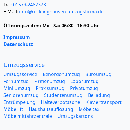
Tel.:
01579-2482373
E-Mail:
info@recklinghausen-umzugsfirma.de
Öffnungszeiten:
Mo - Sa: 06:30 - 16:30 Uhr
Impressum
Datenschutz
Umzugsservice
Umzugsservice
Behördenumzug
Büroumzug
Fernumzug
Firmenumzug
Laborumzug
Mini Umzug
Praxisumzug
Privatumzug
Seniorenumzug
Studentenumzug
Beiladung
Entrümpelung
Halteverbotszone
Klaviertransport
Möbellift
Haushaltsauflösung
Möbeltaxi
Möbelmitfahrzentrale
Umzugskartons