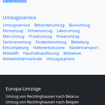
Datenschutz
Umzugsservice
Umzugsservice
Behördenumzug
Büroumzug
Fernumzug
Firmenumzug
Laborumzug
Mini Umzug
Praxisumzug
Privatumzug
Seniorenumzug
Studentenumzug
Beiladung
Entrümpelung
Halteverbotszone
Klaviertransport
Möbellift
Haushaltsauflösung
Möbeltaxi
Möbelmitfahrzentrale
Umzugskartons
Europa-Umzüge
Umzug von Recklinghausen nach Belarus
Umzug von Recklinghausen nach Belgien