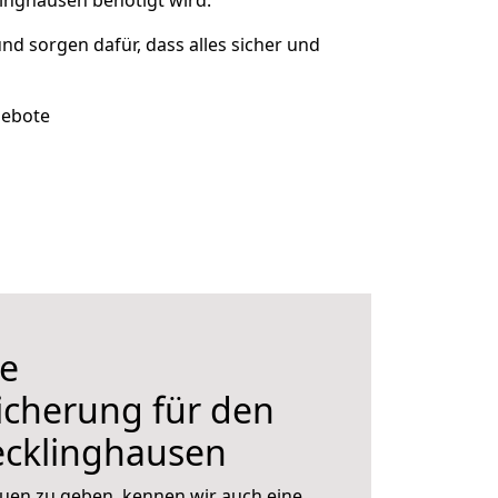
linghausen benötigt wird.
und sorgen dafür, dass alles sicher und
gebote
e
icherung für den
cklinghausen
uen zu geben, kennen wir auch eine