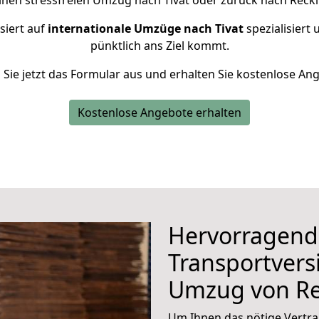
inen stressfreien Umzug nach Tivat oder zurück nach Reck
siert auf
internationale Umzüge nach Tivat
spezialisiert 
pünktlich ans Ziel kommt.
n Sie jetzt das Formular aus und erhalten Sie kostenlose An
Kostenlose Angebote erhalten
Hervorragend
Transportvers
Umzug von Re
Um Ihnen das nötige Vertra