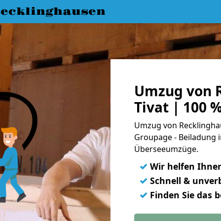
ecklinghausen
Umzug von R
Tivat | 100 
Umzug von Recklinghaus
Groupage - Beiladung i
Überseeumzüge.
✓
Wir helfen Ihne
✓
Schnell & unverb
✓
Finden Sie das 