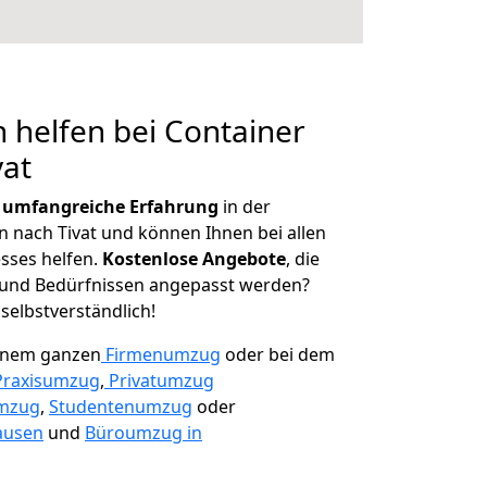
 helfen bei Container
vat
r
umfangreiche Erfahrung
in der
nach Tivat und können Ihnen bei allen
sses helfen.
K
ostenlose Angebote
, die
und Bedürfnissen angepasst werden?
 selbstverständlich!
einem ganzen
Firmenumzug
oder bei dem
Praxisumzug
,
Privatumzug
mzug
,
Studentenumzug
oder
ausen
und
Büroumzug in