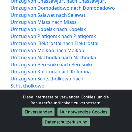
Umzug von Chassawjurt nach Chassawjurt
Umzug von Domodedowo nach Domodedowo
Umzug von Salawat nach Salawat
Umzug von Miass nach Miass
Umzug von Kopeisk nach Kopeisk
Umzug von Pjatigorsk nach Pjatigorsk
Umzug von Elektrostal nach Elektrostal
Umzug von Maikop nach Maikop
Umzug von Nachodka nach Nachodka
Umzug von Beresniki nach Beresniki
Umzug von Kolomna nach Kolomna
Umzug von Schtscholkowo nach
Schtscholkowo
Umzug von Serpuchow nach Serpuchow
Diese Internetseite verwendet Cookies um die
Umzug von Kowrow nach Kowrow
Benutzerfreundlichkeit zu verbessern.
Umzug von Neftekamsk nach Neftekamsk
Einverstanden
Nur notwendige Cookies
Umzug von Kislowodsk nach Kislowodsk
Umzug von Bataisk nach Bataisk
Datenschutzerklärung
Umzug von Rubzowsk nach Rubzowsk