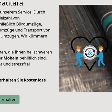
hautara
unserem Service. Durch
elzahl von
hließlich Büroumzüge,
umzüge und Transport von
n Umzügen. Wir kümmern
men, die Ihnen bei schweren
der Möbeln
behilflich sind.
t und stressfrei
 erhalten Sie kostenlose
 erhalten