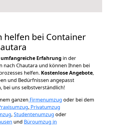
 helfen bei Container
hautara
r
umfangreiche Erfahrung
in der
 nach Chautara und können Ihnen bei
prozesses helfen.
K
ostenlose Angebote
,
ben und Bedürfnissen angepasst
 bei uns selbstverständlich!
einem ganzen
Firmenumzug
oder bei dem
Praxisumzug
,
Privatumzug
mzug
,
Studentenumzug
oder
ausen
und
Büroumzug in