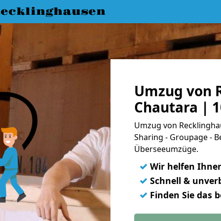
ecklinghausen
Umzug von R
Chautara | 
Umzug von Recklinghau
Sharing - Groupage - B
Überseeumzüge.
✓
Wir helfen Ihne
✓
Schnell & unverb
✓
Finden Sie das 