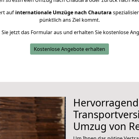
nen stressfreien Umzug nach Chautara oder zurück nach Rec
ert auf
internationale Umzüge nach Chautara
spezialisie
pünktlich ans Ziel kommt.
n Sie jetzt das Formular aus und erhalten Sie kostenlose An
Kostenlose Angebote erhalten
Hervorragend
Transportvers
Umzug von Re
Um Ihnen das nötige Vertra