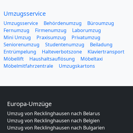
Umzugsservice
Umzugsservice
Behördenumzug
Büroumzug
Fernumzug
Firmenumzug
Laborumzug
Mini Umzug
Praxisumzug
Privatumzug
Seniorenumzug
Studentenumzug
Beiladung
Entrümpelung
Halteverbotszone
Klaviertransport
Möbellift
Haushaltsauflösung
Möbeltaxi
Möbelmitfahrzentrale
Umzugskartons
Europa-Umzüge
Umzug von Recklinghausen nach Belarus
Umzug von Recklinghausen nach Belgien
Umzug von Recklinghausen nach Bulgarien