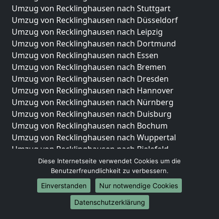
Umzug von Recklinghausen nach Stuttgart
Umzug von Recklinghausen nach Düsseldorf
Umzug von Recklinghausen nach Leipzig
Umzug von Recklinghausen nach Dortmund
Umzug von Recklinghausen nach Essen
Umzug von Recklinghausen nach Bremen
Umzug von Recklinghausen nach Dresden
Umzug von Recklinghausen nach Hannover
Umzug von Recklinghausen nach Nürnberg
Umzug von Recklinghausen nach Duisburg
Umzug von Recklinghausen nach Bochum
Umzug von Recklinghausen nach Wuppertal
Umzug von Recklinghausen nach Bielefeld
Umzug von Recklinghausen nach Bonn
Diese Internetseite verwendet Cookies um die
Benutzerfreundlichkeit zu verbessern.
Umzug von Recklinghausen nach Münster
Einverstanden
Nur notwendige Cookies
Internationale-Umzüge
Datenschutzerklärung
Umzug von Recklinghausen nach Brasilien