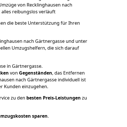
he Umzüge von Recklinghausen nach
 alles reibungslos verläuft
nen die beste Unterstützung für Ihren
inghausen nach Gärtnergasse und unter
llen Umzugshelfern, die sich darauf
use in Gärtnergasse.
cken
von
Gegenständen
, das Entfernen
ausen nach Gärtnergasse individuell ist
rer Kunden einzugehen.
rvice zu den
besten Preis-Leistungen
zu
Umzugskosten sparen
.