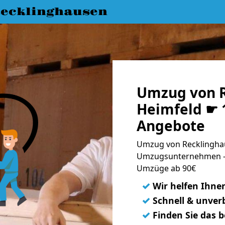
ecklinghausen
Umzug von R
Heimfeld ☛ 1
Angebote
Umzug von Recklinghau
Umzugsunternehmen - 
Umzüge ab 90€
✓
Wir helfen Ihne
✓
Schnell & unverb
✓
Finden Sie das 