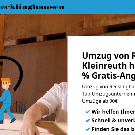
ecklinghausen
Umzug von R
Kleinreuth h
% Gratis-An
Umzug von Recklinghaus
Top-Umzugsunternehme
Umzüge ab 90€
✓
Wir helfen Ihne
✓
Schnell & unverb
✓
Finden Sie das 