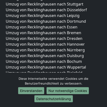
Umzug von Recklinghausen nach Stuttgart
Umzug von Recklinghausen nach Düsseldorf
Umzug von Recklinghausen nach Leipzig
Umzug von Recklinghausen nach Dortmund
Umzug von Recklinghausen nach Essen
Umzug von Recklinghausen nach Bremen
Umzug von Recklinghausen nach Dresden
Umzug von Recklinghausen nach Hannover
Umzug von Recklinghausen nach Nürnberg
Umzug von Recklinghausen nach Duisburg
Umzug von Recklinghausen nach Bochum
Umzug von Recklinghausen nach Wuppertal
Umzug von Recklinghausen nach Bielefeld
Umzug von Recklinghausen nach Bonn
Diese Internetseite verwendet Cookies um die
Benutzerfreundlichkeit zu verbessern.
Umzug von Recklinghausen nach Münster
Einverstanden
Nur notwendige Cookies
Internationale-Umzüge
Datenschutzerklärung
Umzug von Recklinghausen nach Brasilien