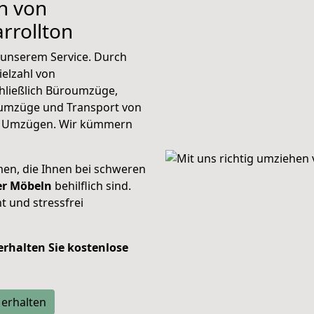
n von
rrollton
unserem Service. Durch
elzahl von
hließlich Büroumzüge,
umzüge und Transport von
n Umzügen. Wir kümmern
men, die Ihnen bei schweren
der Möbeln
behilflich sind.
t und stressfrei
 erhalten Sie kostenlose
 erhalten