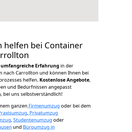
 helfen bei Container
rrollton
r
umfangreiche Erfahrung
in der
nach Carrollton und können Ihnen bei
prozesses helfen.
K
ostenlose Angebote
,
ben und Bedürfnissen angepasst
 bei uns selbstverständlich!
einem ganzen
Firmenumzug
oder bei dem
Praxisumzug
,
Privatumzug
mzug
,
Studentenumzug
oder
ausen
und
Büroumzug in