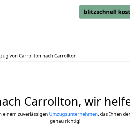
blitzschnell ko
ug von Carrollton nach Carrollton
ch Carrollton, wir helf
h einem zuverlässigen
Umzugsunternehmen
, das Ihnen de
genau richtig!