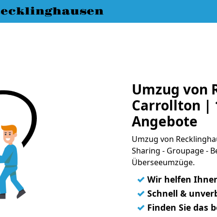
ecklinghausen
Umzug von R
Carrollton | 
Angebote
Umzug von Recklinghau
Sharing - Groupage - B
Überseeumzüge.
✓
Wir helfen Ihne
✓
Schnell & unverb
✓
Finden Sie das 