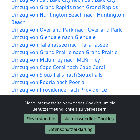
Umzug von Grand Rapids nach Grand Rapids
Umzug von Huntington Beach nach Huntington
Beach
Umzug von Overland Park nach Overland Park
Umzug von Glendale nach Glendale
Umzug von Tallahassee nach Tallahassee
Umzug von Grand Prairie nach Grand Prairie
Umzug von McKinney nach McKinney
Umzug von Cape Coral nach Cape Coral
Umzug von Sioux Falls nach Sioux Falls
Umzug von Peoria nach Peoria
Umzug von Providence nach Providence
Umzug von Vancouver nach Vancouver
Diese Internetseite verwendet Cookies um die
Umzug von Knoxville nach Knoxville
Benutzerfreundlichkeit zu verbessern.
Umzug von Akron nach Akron
Einverstanden
Nur notwendige Cookies
Umzug von Shreveport nach Shreveport
Umzug von Mobile nach Mobile
Datenschutzerklärung
Umzug von Brownsville nach Brownsville