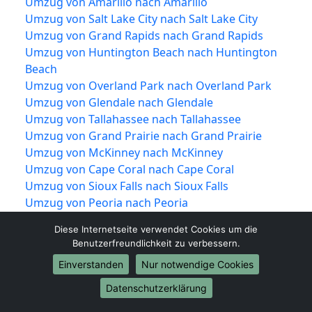
Umzug von Amarillo nach Amarillo
Umzug von Salt Lake City nach Salt Lake City
Umzug von Grand Rapids nach Grand Rapids
Umzug von Huntington Beach nach Huntington
Beach
Umzug von Overland Park nach Overland Park
Umzug von Glendale nach Glendale
Umzug von Tallahassee nach Tallahassee
Umzug von Grand Prairie nach Grand Prairie
Umzug von McKinney nach McKinney
Umzug von Cape Coral nach Cape Coral
Umzug von Sioux Falls nach Sioux Falls
Umzug von Peoria nach Peoria
Umzug von Providence nach Providence
Diese Internetseite verwendet Cookies um die
Umzug von Vancouver nach Vancouver
Benutzerfreundlichkeit zu verbessern.
Umzug von Knoxville nach Knoxville
Einverstanden
Nur notwendige Cookies
Umzug von Akron nach Akron
Umzug von Shreveport nach Shreveport
Datenschutzerklärung
Umzug von Mobile nach Mobile