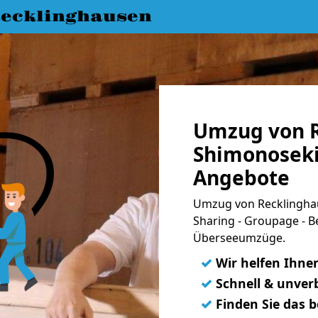
ecklinghausen
Umzug von R
Shimonoseki 
Angebote
Umzug von Recklinghau
Sharing - Groupage - B
Überseeumzüge.
✓
Wir helfen Ihne
✓
Schnell & unverb
✓
Finden Sie das 