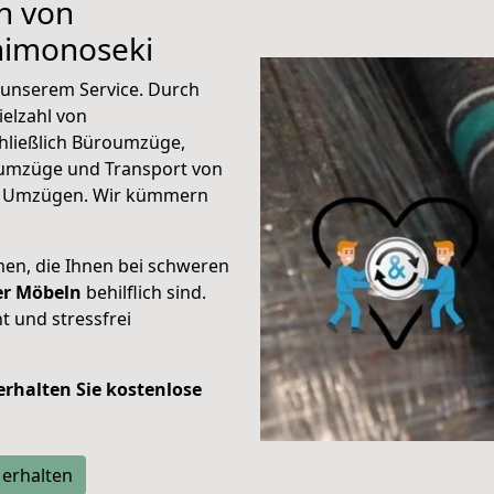
n von
himonoseki
unserem Service. Durch
elzahl von
hließlich Büroumzüge,
umzüge und Transport von
n Umzügen. Wir kümmern
men, die Ihnen bei schweren
der Möbeln
behilflich sind.
t und stressfrei
 erhalten Sie kostenlose
 erhalten