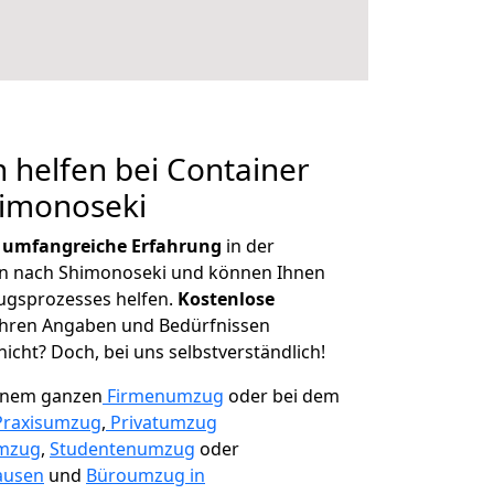
 helfen bei Container
himonoseki
r
umfangreiche Erfahrung
in der
 nach Shimonoseki und können Ihnen
ugsprozesses helfen.
K
ostenlose
 Ihren Angaben und Bedürfnissen
icht? Doch, bei uns selbstverständlich!
einem ganzen
Firmenumzug
oder bei dem
Praxisumzug
,
Privatumzug
mzug
,
Studentenumzug
oder
ausen
und
Büroumzug in