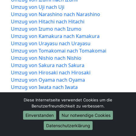
Umzug von Uji nach Uji
Umzug von Narashino nach Narashino
Umzug von Hitachi nach Hitachi
Umzug von Izumo nach Izumo
Umzug von Kamakura nach Kamakura
Umzug von Urayasu nach Urayasu
Umzug von Tomakomai nach Tomakomai
Umzug von Nishio nach Nishio
Umzug von Sakura nach Sakura
Umzug von Hirosaki nach Hirosaki
Umzug von Oyama nach Oyama
Umzug von Iwata nach Iwata
Umzug von Obihiro nach Obihiro
Diese Internetseite verwendet Cookies um die
Umzug von Takaoka nach Takaoka
Benutzerfreundlichkeit zu verbessern.
Umzug von Niiza nach Niiza
Einverstanden
Nur notwendige Cookies
Umzug von Kushiro nach Kushiro
Umzug von Ube nach Ube
Datenschutzerklärung
Umzug von Hadano nach Hadano