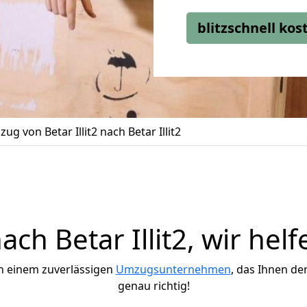
blitzschnell ko
ug von Betar Illit2 nach Betar Illit2
ch Betar Illit2, wir helf
h einem zuverlässigen
Umzugsunternehmen
, das Ihnen de
genau richtig!