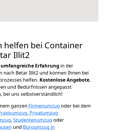
 helfen bei Container
ar Illit2
r
umfangreiche Erfahrung
in der
ach Betar Illit2 und können Ihnen bei
prozesses helfen.
K
ostenlose Angebote
,
ben und Bedürfnissen angepasst
 bei uns selbstverständlich!
einem ganzen
Firmenumzug
oder bei dem
Praxisumzug
,
Privatumzug
mzug
,
Studentenumzug
oder
ausen
und
Büroumzug in