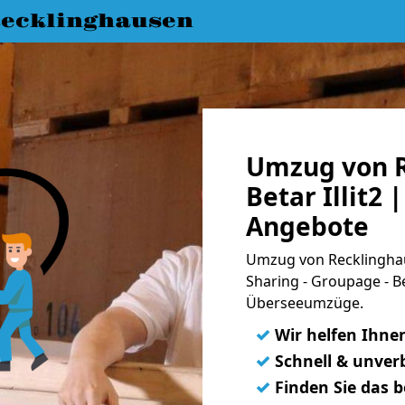
ecklinghausen
Umzug von R
Betar Illit2 
Angebote
Umzug von Recklinghaus
Sharing - Groupage - B
Überseeumzüge.
✓
Wir helfen Ihne
✓
Schnell & unverb
✓
Finden Sie das 