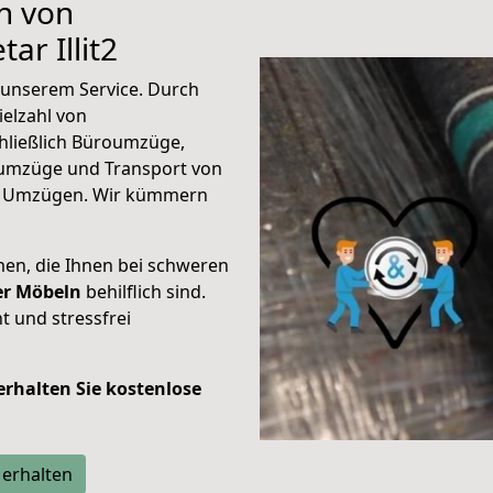
n von
ar Illit2
unserem Service. Durch
elzahl von
hließlich Büroumzüge,
umzüge und Transport von
n Umzügen. Wir kümmern
men, die Ihnen bei schweren
der Möbeln
behilflich sind.
t und stressfrei
 erhalten Sie kostenlose
 erhalten