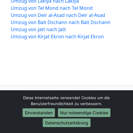
Umzug von Lakiya nach Lakiya
Umzug von Tel Mond nach Tel Mond
Umzug von Deir al-Asad nach Deir al-Asad
Umzug von Bait Dschann nach Bait Dschann
Umzug von Jatt nach Jatt
Umzug von Kirjat Ekron nach Kirjat Ekron
Recklinghausen-Umzugsfirma.de
Diese Internetseite verwendet Cookies um die
Recklinghausen
Benutzerfreundlichkeit zu verbessern.
Einverstanden
Nur notwendige Cookies
Tel.:
01579-2482373
Datenschutzerklärung
E-Mail:
info@recklinghausen-umzugsfirma.de