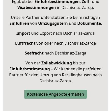
Egal, ob bei
Einfuhrbestimmungen
,
Zoll
– und
Visabestimmungen
in Dschisr az-Zarqa.
Unsere Partner unterstützen Sie beim richtigen
Einführen
von
Umzugsgütern
und
Dokumente
.
Import
und Export nach Dschisr az-Zarqa
Luftfracht
von oder nach Dschisr az-Zarqa
Seefracht
nach Dschisr az-Zarqa
Von der
Zollabwicklung
bis zur
Einfuhrbestimmung
– Wir kennen die perfekten
Partner für den Umzug von Recklinghausen nach
Dschisr az-Zarqa.
Kostenlose Angebote erhalten