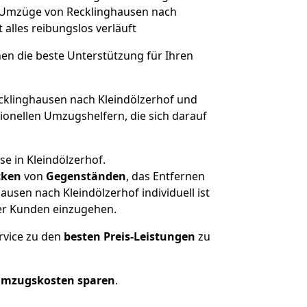
he Umzüge von Recklinghausen nach
t alles reibungslos verläuft
nen die beste Unterstützung für Ihren
klinghausen nach Kleindölzerhof und
onellen Umzugshelfern, die sich darauf
e in Kleindölzerhof.
cken
von
Gegenständen
, das Entfernen
sen nach Kleindölzerhof individuell ist
rer Kunden einzugehen.
rvice zu den
besten Preis-Leistungen
zu
Umzugskosten sparen
.