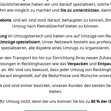
 Glücklicherweise haben wir uns darauf spezialisiert, solc
nehm wie möglich zu machen und
Sie zu unterstützen
, dami
gebote
, und wir sind stolz darauf, behaupten zu können, Ih
Umzug nach Kleindölzerhof bieten zu können.
rung
im Umzugsbereich und haben uns auf Umzüge von Rec
mzüge spezialisiert.
Unser Netzwerk besteht aus professi
spezialisieren, alle Aspekte eines Umzugs zu organisieren.
r den Transport bis hin zur Einrichtung Ihres neuen Zuhaus
istungen in Recklinghausen wie das
Verpacken
und
Entpa
an. Wir sind uns bewusst, dass jeder Umzug von Recklinghau
arauf eingestellt, auf die Bedürfnisse und Wünsche unse
n
und sind immer bestrebt, unseren Kunden den besten Se
bieten.
Ihr Umzug nicht, denn bei uns können Sie bis zu
60 % der 