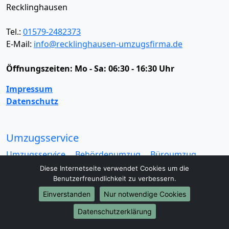
Recklinghausen
Tel.:
01579-2482373
E-Mail:
info@recklinghausen-umzugsfirma.de
Öffnungszeiten:
Mo - Sa: 06:30 - 16:30 Uhr
Impressum
Datenschutz
Umzugsservice
Umzugsservice
Behördenumzug
Büroumzug
Fernumzug
Firmenumzug
Laborumzug
Diese Internetseite verwendet Cookies um die
Mini Umzug
Praxisumzug
Privatumzug
Benutzerfreundlichkeit zu verbessern.
Seniorenumzug
Studentenumzug
Beiladung
Einverstanden
Nur notwendige Cookies
Entrümpelung
Halteverbotszone
Klaviertransport
Datenschutzerklärung
Möbellift
Haushaltsauflösung
Möbeltaxi
Möbelmitfahrzentrale
Umzugskartons