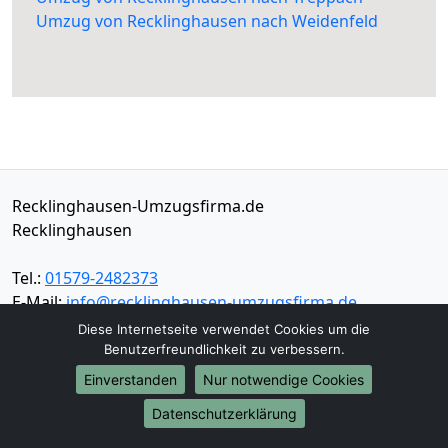
Umzug von Recklinghausen nach Weidenfeld
Recklinghausen-Umzugsfirma.de
Recklinghausen
Tel.:
01579-2482373
E-Mail:
info@recklinghausen-umzugsfirma.de
Diese Internetseite verwendet Cookies um die
Öffnungszeiten:
Mo - Sa: 06:30 - 16:30 Uhr
Benutzerfreundlichkeit zu verbessern.
Einverstanden
Nur notwendige Cookies
Impressum
Datenschutz
Datenschutzerklärung