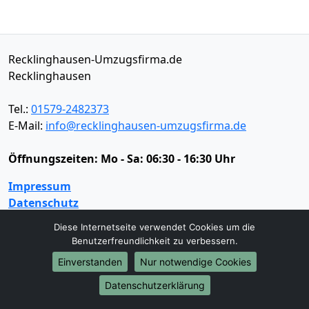
Recklinghausen-Umzugsfirma.de
Recklinghausen
Tel.:
01579-2482373
E-Mail:
info@recklinghausen-umzugsfirma.de
Öffnungszeiten:
Mo - Sa: 06:30 - 16:30 Uhr
Impressum
Datenschutz
Diese Internetseite verwendet Cookies um die
Benutzerfreundlichkeit zu verbessern.
Umzugsservice
Einverstanden
Nur notwendige Cookies
Umzugsservice
Behördenumzug
Büroumzug
Datenschutzerklärung
Fernumzug
Firmenumzug
Laborumzug
Mini Umzug
Praxisumzug
Privatumzug