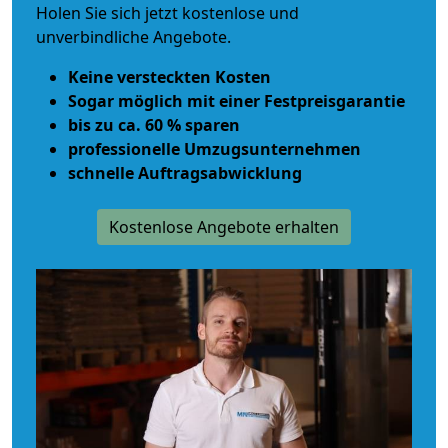
Holen Sie sich jetzt kostenlose und
unverbindliche Angebote.
Keine versteckten Kosten
Sogar möglich mit einer Festpreisgarantie
bis zu ca. 60 % sparen
professionelle Umzugsunternehmen
schnelle Auftragsabwicklung
Kostenlose Angebote erhalten